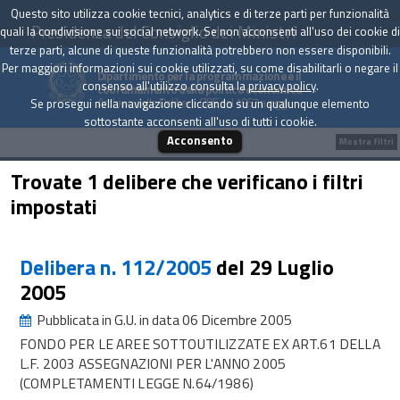
Questo sito utilizza cookie tecnici, analytics e di terze parti per funzionalità
Presidenza del Consiglio dei Ministri
quali la condivisione sui social network. Se non acconsenti all'uso dei cookie di
terze parti, alcune di queste funzionalità potrebbero non essere disponibili.
Per maggiori informazioni sui cookie utilizzati, su come disabilitarli o negare il
Dipartimento per la programmazione e il
consenso all'utilizzo consulta la
privacy policy
.
coordinamento della politica economica
Archivio delle Delibere CIPE dal 1967 a oggi
Se prosegui nella navigazione cliccando su un qualunque elemento
sottostante acconsenti all'uso di tutti i cookie.
Acconsento
Mostra filtri
Trovate 1 delibere che verificano i filtri
impostati
Delibera n. 112/2005
del 29 Luglio
2005
Pubblicata in G.U. in data 06 Dicembre 2005
FONDO PER LE AREE SOTTOUTILIZZATE EX ART.61 DELLA
L.F. 2003 ASSEGNAZIONI PER L'ANNO 2005
(COMPLETAMENTI LEGGE N.64/1986)