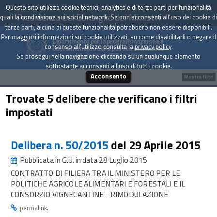
Questo sito utilizza cookie tecnici, analytics e di terze parti per funzionalità
Presidenza del Consiglio dei Ministri
quali la condivisione sui social network. Se non acconsenti all'uso dei cookie di
terze parti, alcune di queste funzionalità potrebbero non essere disponibili.
Per maggiori informazioni sui cookie utilizzati, su come disabilitarli o negare il
Dipartimento per la programmazione e il
consenso all'utilizzo consulta la
privacy policy
.
coordinamento della politica economica
Archivio delle Delibere CIPE dal 1967 a oggi
Se prosegui nella navigazione cliccando su un qualunque elemento
sottostante acconsenti all'uso di tutti i cookie.
Acconsento
Mostra filtri
Trovate 5 delibere che verificano i filtri
impostati
Delibera n. 50/2015
del 29 Aprile 2015
Pubblicata in G.U. in data 28 Luglio 2015
CONTRATTO DI FILIERA TRA IL MINISTERO PER LE
POLITICHE AGRICOLE ALIMENTARI E FORESTALI E IL
CONSORZIO VIGNECANTINE - RIMODULAZIONE
.
permalink