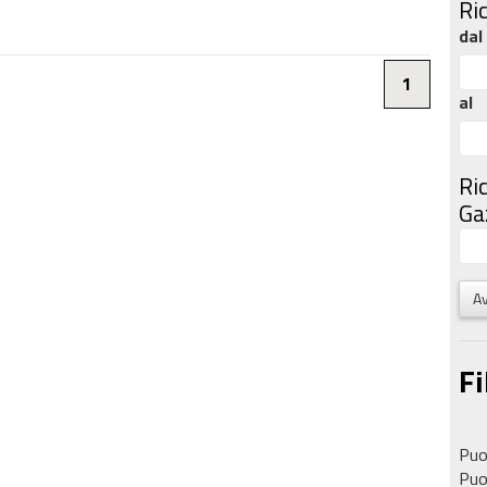
Ri
dal
1
al
Ri
Gaz
Av
Fi
Puoi
Puoi