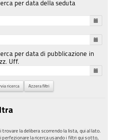
cerca per data della seduta
cerca per data di pubblicazione in
z. Uff.
via ricerca
Azzera filtri
ltra
 trovare la delibera scorrendo la lista, qui al lato.
 perfezionare la ricerca usando i filtri qui sotto,