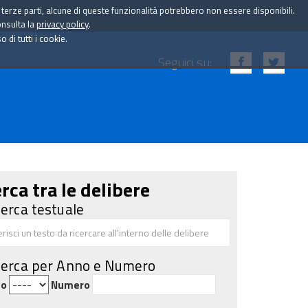
i terze parti, alcune di queste funzionalità potrebbero non essere disponibili.
onsulta la
privacy policy
.
di tutti i cookie.
Seguici su:
rca tra le delibere
cerca testuale
cerca per Anno e Numero
no
Numero