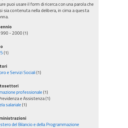
re puoi usare il form di ricerca con una parola che
i sia contenuta nella delibera, in cima a questa
onna.
ennio
1990 - 2000
(1)
no
95
(1)
tori
ro e Servizi Sociali
(1)
tosettori
mazione professionale
(1)
revidenza e Assistenza
(1)
la salariale
(1)
inistrazioni
istero del Bilancio e della Programmazione