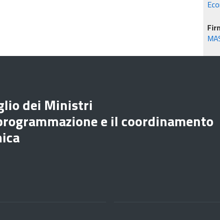
Eco
Fir
MA
lio dei Ministri
 programmazione e il coordinamento
mica