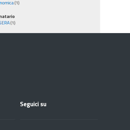
nomica
(1)
matario
SERA
(1)
Seguici su