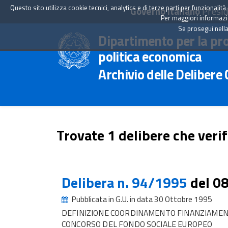
Questo sito utilizza cookie tecnici, analytics e di terze parti per funzionali
Governo Italiano
Presid
Per maggiori informazion
Se prosegui nella
Dipartimento per la pr
politica economica
Archivio delle Delibere
Trovate 1 delibere che verif
Delibera n. 94/1995
del 0
Pubblicata in G.U. in data 30 Ottobre 1995
DEFINIZIONE COORDINAMENTO FINANZIAMENT
CONCORSO DEL FONDO SOCIALE EUROPEO