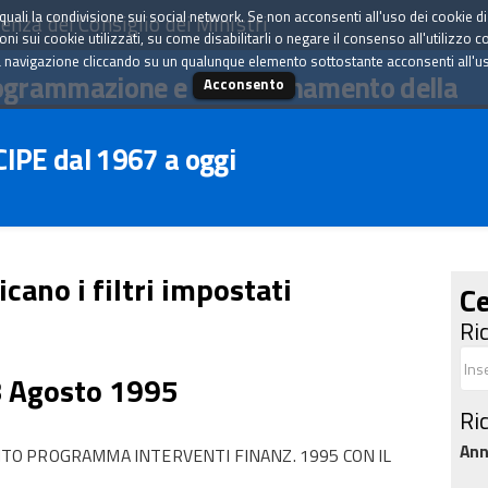
tà quali la condivisione sui social network. Se non acconsenti all'uso dei cookie d
enza del Consiglio dei Ministri
i sui cookie utilizzati, su come disabilitarli o negare il consenso all'utilizzo c
 navigazione cliccando su un qualunque elemento sottostante acconsenti all'uso 
ogrammazione e il coordinamento della
Acconsento
 CIPE dal 1967 a oggi
icano i filtri impostati
Ce
Ri
8 Agosto 1995
Ri
An
O PROGRAMMA INTERVENTI FINANZ. 1995 CON IL