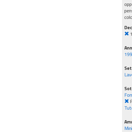
oppu
pens
col
Dec
An
19
Set
Lavo
Sot
For
P
Tute
Amm
Min