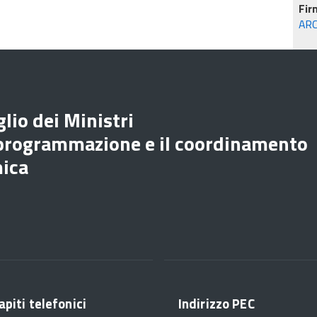
Fir
ARC
lio dei Ministri
 programmazione e il coordinamento
mica
apiti telefonici
Indirizzo PEC