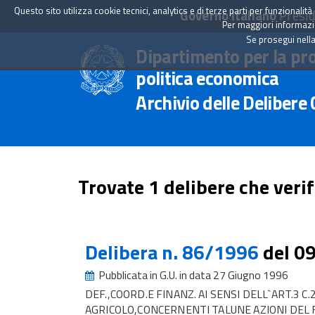
Questo sito utilizza cookie tecnici, analytics e di terze parti per funzionali
Governo Italiano
Presid
Per maggiori informazion
Se prosegui nella
Dipartimento per la pr
politica economica
Archivio delle Delibere
Trovate 1 delibere che verif
Delibera n. 86/1996
del 0
Pubblicata in G.U. in data 27 Giugno 1996
DEF.,COORD.E FINANZ. AI SENSI DELL`ART.3 C
AGRICOLO,CONCERNENTI TALUNE AZIONI DEL