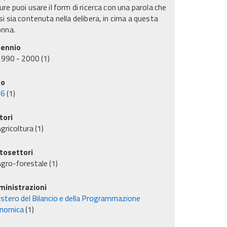
re puoi usare il form di ricerca con una parola che
i sia contenuta nella delibera, in cima a questa
onna.
ennio
1990 - 2000
(1)
no
96
(1)
tori
gricoltura
(1)
tosettori
gro-forestale
(1)
inistrazioni
istero del Bilancio e della Programmazione
nomica
(1)