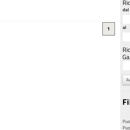
Ri
dal
al
1
Ri
Gaz
Av
Fi
Puoi
Puoi