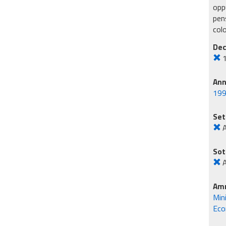
oppu
pens
col
Dec
An
19
Set
A
Sot
A
Amm
Min
Eco