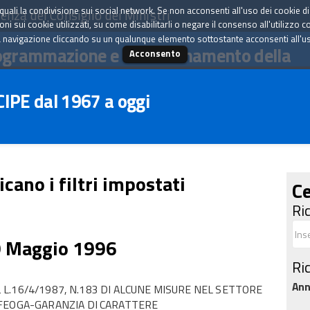
tà quali la condivisione sui social network. Se non acconsenti all'uso dei cookie d
enza del Consiglio dei Ministri
i sui cookie utilizzati, su come disabilitarli o negare il consenso all'utilizzo c
 navigazione cliccando su un qualunque elemento sottostante acconsenti all'uso 
ogrammazione e il coordinamento della
Acconsento
 CIPE dal 1967 a oggi
icano i filtri impostati
Ce
Ri
9 Maggio 1996
Ri
An
.2 L.16/4/1987, N.183 DI ALCUNE MISURE NEL SETTORE
 FEOGA-GARANZIA DI CARATTERE