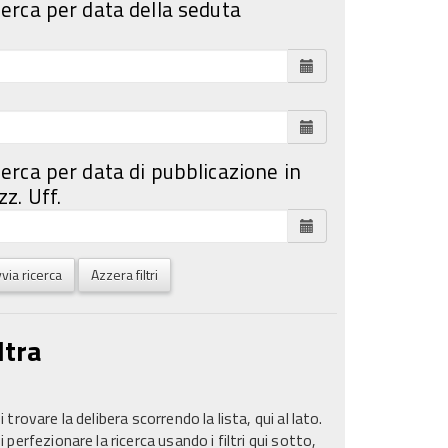
cerca per data della seduta
cerca per data di pubblicazione in
z. Uff.
via ricerca
Azzera filtri
ltra
 trovare la delibera scorrendo la lista, qui al lato.
 perfezionare la ricerca usando i filtri qui sotto,