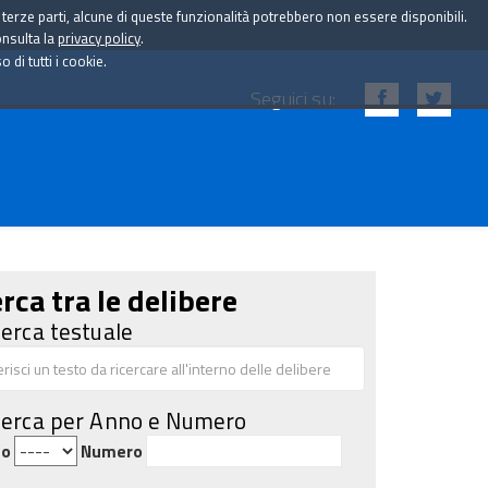
i terze parti, alcune di queste funzionalità potrebbero non essere disponibili.
onsulta la
privacy policy
.
di tutti i cookie.
Seguici su:
rca tra le delibere
cerca testuale
cerca per Anno e Numero
no
Numero