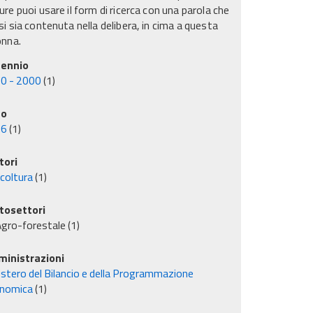
re puoi usare il form di ricerca con una parola che
i sia contenuta nella delibera, in cima a questa
onna.
ennio
0 - 2000
(1)
no
96
(1)
tori
icoltura
(1)
tosettori
gro-forestale
(1)
inistrazioni
istero del Bilancio e della Programmazione
nomica
(1)