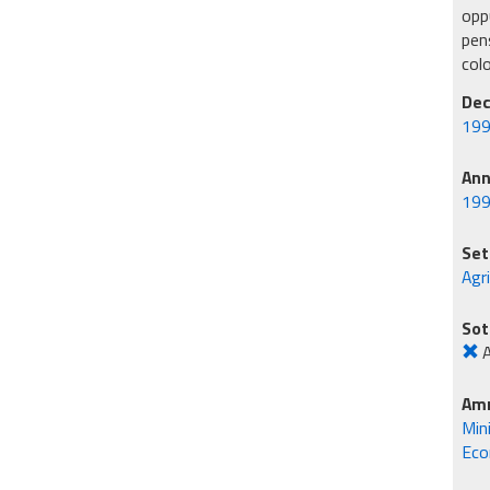
oppu
pens
col
Dec
199
An
19
Set
Agr
Sot
A
Amm
Min
Eco