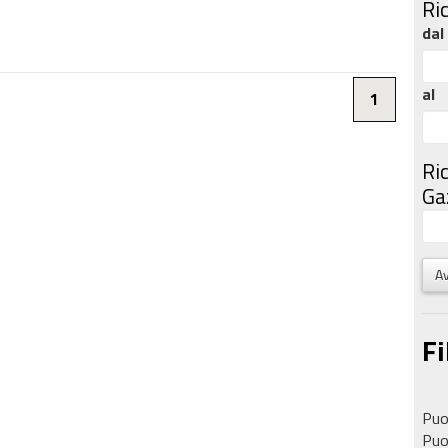
Ri
dal
al
1
Ri
Gaz
Av
Fi
Puoi
Puoi