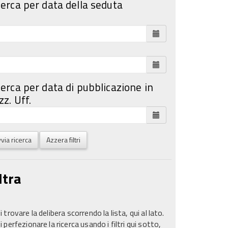
cerca per data della seduta
cerca per data di pubblicazione in
z. Uff.
via ricerca
Azzera filtri
ltra
 trovare la delibera scorrendo la lista, qui al lato.
 perfezionare la ricerca usando i filtri qui sotto,