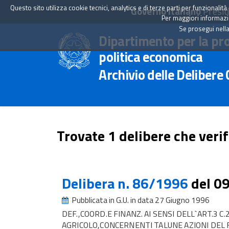
Questo sito utilizza cookie tecnici, analytics e di terze parti per funzionali
Governo Italiano
Presid
Per maggiori informazion
Se prosegui nella
Dipartimento per la pr
politica economica
Archivio delle Delibere
Trovate 1 delibere che verif
Delibera n. 86/1996
del 0
Pubblicata in G.U. in data 27 Giugno 1996
DEF.,COORD.E FINANZ. AI SENSI DELL`ART.3 C
AGRICOLO,CONCERNENTI TALUNE AZIONI DEL