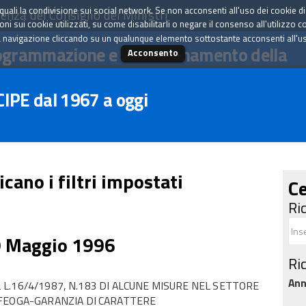
tà quali la condivisione sui social network. Se non acconsenti all'uso dei cookie d
enza del Consiglio dei Ministri
i sui cookie utilizzati, su come disabilitarli o negare il consenso all'utilizzo c
 navigazione cliccando su un qualunque elemento sottostante acconsenti all'uso 
ogrammazione e il coordinamento della
Acconsento
 CIPE dal 1967 a oggi
icano i filtri impostati
Ce
Ri
9 Maggio 1996
Ri
An
.2 L.16/4/1987, N.183 DI ALCUNE MISURE NEL SETTORE
 FEOGA-GARANZIA DI CARATTERE