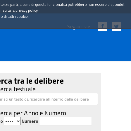
i terze parti, alcune di queste funzionalità potrebbero non essere disponibili.
onsulta la
privacy policy
.
di tutti i cookie.
Seguici su:
rca tra le delibere
cerca testuale
cerca per Anno e Numero
no
Numero