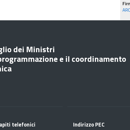
Fir
ARC
lio dei Ministri
 programmazione e il coordinamento
mica
apiti telefonici
Indirizzo PEC