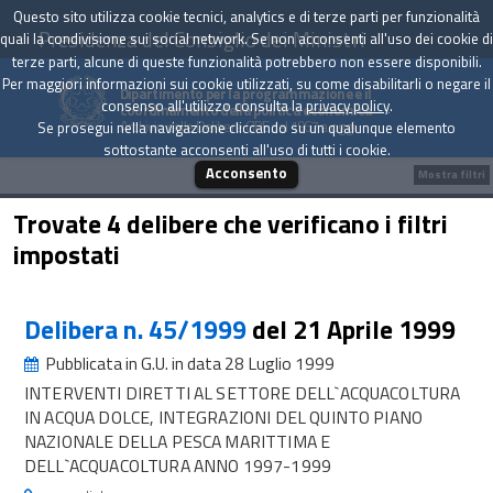
Questo sito utilizza cookie tecnici, analytics e di terze parti per funzionalità
Presidenza del Consiglio dei Ministri
quali la condivisione sui social network. Se non acconsenti all'uso dei cookie di
terze parti, alcune di queste funzionalità potrebbero non essere disponibili.
Per maggiori informazioni sui cookie utilizzati, su come disabilitarli o negare il
Dipartimento per la programmazione e il
consenso all'utilizzo consulta la
privacy policy
.
coordinamento della politica economica
Archivio delle Delibere CIPE dal 1967 a oggi
Se prosegui nella navigazione cliccando su un qualunque elemento
sottostante acconsenti all'uso di tutti i cookie.
Acconsento
Mostra filtri
Trovate 4 delibere che verificano i filtri
impostati
Delibera n. 45/1999
del 21 Aprile 1999
Pubblicata in G.U. in data 28 Luglio 1999
INTERVENTI DIRETTI AL SETTORE DELL`ACQUACOLTURA
IN ACQUA DOLCE, INTEGRAZIONI DEL QUINTO PIANO
NAZIONALE DELLA PESCA MARITTIMA E
DELL`ACQUACOLTURA ANNO 1997-1999