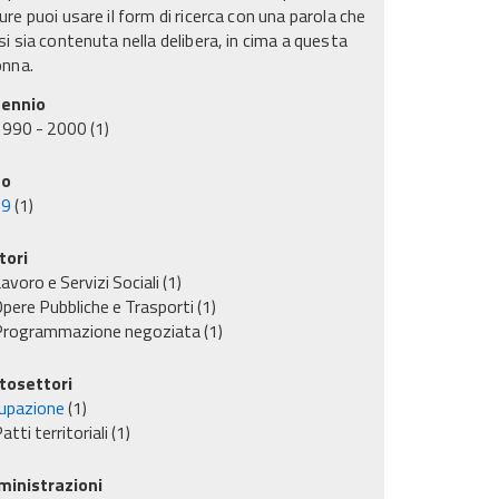
re puoi usare il form di ricerca con una parola che
i sia contenuta nella delibera, in cima a questa
onna.
ennio
1990 - 2000
(1)
no
99
(1)
tori
avoro e Servizi Sociali
(1)
pere Pubbliche e Trasporti
(1)
Programmazione negoziata
(1)
tosettori
upazione
(1)
atti territoriali
(1)
inistrazioni