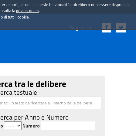
i terze parti, alcune di queste funzionalità potrebbero non essere disponibili.
onsulta la
privacy policy
.
di tutti i cookie.
Seguici su:
rca tra le delibere
cerca testuale
cerca per Anno e Numero
no
Numero