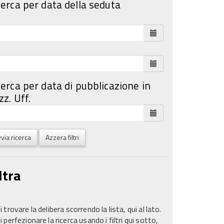
cerca per data della seduta
cerca per data di pubblicazione in
z. Uff.
via ricerca
Azzera filtri
ltra
 trovare la delibera scorrendo la lista, qui al lato.
 perfezionare la ricerca usando i filtri qui sotto,