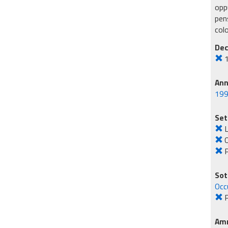
oppu
pens
col
Dec
An
19
Set
L
O
Sot
Occ
P
Amm