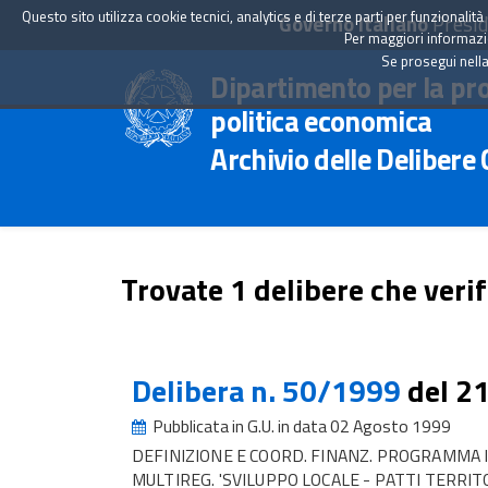
Questo sito utilizza cookie tecnici, analytics e di terze parti per funzionali
Governo Italiano
Presid
Per maggiori informazion
Se prosegui nella
Dipartimento per la pr
politica economica
Archivio delle Delibere
Trovate 1 delibere che verif
Delibera n. 50/1999
del 2
Pubblicata in G.U. in data 02 Agosto 1999
DEFINIZIONE E COORD. FINANZ. PROGRAMMA 
MULTIREG. 'SVILUPPO LOCALE - PATTI TERRITO