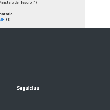
inistero del Tesoro
(1)
matario
MPI
(1)
Seguici su