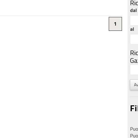
Ri
dal
1
al
Ri
Gaz
Av
Fi
Puoi
Puoi