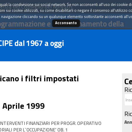
tà quali la condivisione sui social network. Se non acconsenti all'uso dei cookie d
enza del Consiglio dei Ministri
i sui cookie utilizzati, su come disabilitarli o negare il consenso all'utilizzo c
 navigazione cliccando su un qualunque elemento sottostante acconsenti all'uso 
ogrammazione e il coordinamento della
Acconsento
 CIPE dal 1967 a oggi
icano i filtri impostati
Ce
Ri
1 Aprile 1999
Ri
An
INTERVENTI FINANZIARI PER PROGR. OPERATIVO
RIALI PER L`OCCUPAZIONE' OB. 1