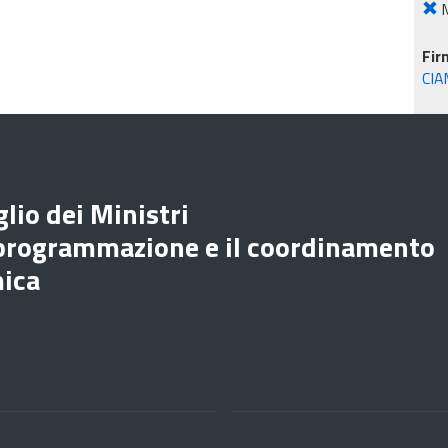
M
Fir
CIA
lio dei Ministri
 programmazione e il coordinamento
mica