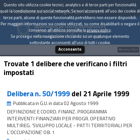
Questo sito utilizza cookie tecnici, analytics e di terze parti per funzionalità
Presidenza del Consiglio dei Ministri
quali la condivisione sui social network. Se non acconsenti all'uso dei cookie di
terze parti, alcune di queste funzionalità potrebbero non essere disponibili.
Per maggiori informazioni sui cookie utilizzati, su come disabilitarli o negare il
Dipartimento per la programmazione e il
consenso all'utilizzo consulta la
privacy policy
.
coordinamento della politica economica
Archivio delle Delibere CIPE dal 1967 a oggi
Se prosegui nella navigazione cliccando su un qualunque elemento
sottostante acconsenti all'uso di tutti i cookie.
Acconsento
Mostra filtri
Trovate 1 delibere che verificano i filtri
impostati
Delibera n. 50/1999
del 21 Aprile 1999
Pubblicata in G.U. in data 02 Agosto 1999
DEFINIZIONE E COORD. FINANZ. PROGRAMMA
INTERVENTI FINANZIARI PER PROGR. OPERATIVO
MULTIREG. 'SVILUPPO LOCALE - PATTI TERRITORIALI PER
L`OCCUPAZIONE' OB. 1