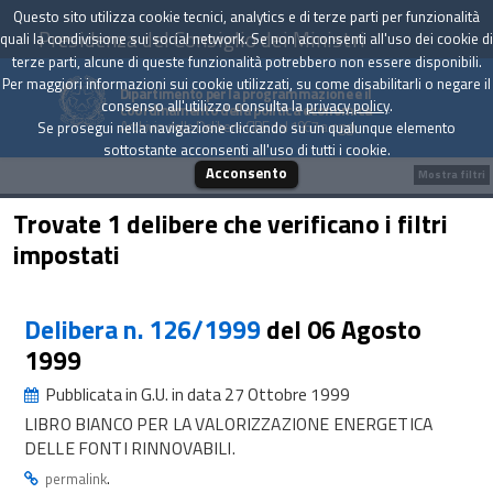
Questo sito utilizza cookie tecnici, analytics e di terze parti per funzionalità
Presidenza del Consiglio dei Ministri
quali la condivisione sui social network. Se non acconsenti all'uso dei cookie di
terze parti, alcune di queste funzionalità potrebbero non essere disponibili.
Per maggiori informazioni sui cookie utilizzati, su come disabilitarli o negare il
Dipartimento per la programmazione e il
consenso all'utilizzo consulta la
privacy policy
.
coordinamento della politica economica
Archivio delle Delibere CIPE dal 1967 a oggi
Se prosegui nella navigazione cliccando su un qualunque elemento
sottostante acconsenti all'uso di tutti i cookie.
Acconsento
Mostra filtri
Trovate 1 delibere che verificano i filtri
impostati
Delibera n. 126/1999
del 06 Agosto
1999
Pubblicata in G.U. in data 27 Ottobre 1999
LIBRO BIANCO PER LA VALORIZZAZIONE ENERGETICA
DELLE FONTI RINNOVABILI.
.
permalink