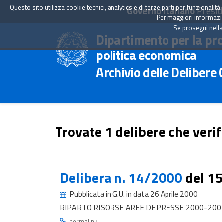
Questo sito utilizza cookie tecnici, analytics e di terze parti per funzionali
Governo Italiano
Presid
Per maggiori informazion
Se prosegui nella
Dipartimento per la pr
politica economica
Archivio delle Delibere
Trovate 1 delibere che verif
Delibera n. 14/2000
del 1
Pubblicata in G.U. in data 26 Aprile 2000
RIPARTO RISORSE AREE DEPRESSE 2000-2002 
.
permalink