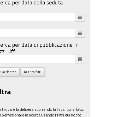
cerca per data della seduta
cerca per data di pubblicazione in
z. Uff.
via ricerca
Azzera filtri
ltra
 trovare la delibera scorrendo la lista, qui al lato.
 perfezionare la ricerca usando i filtri qui sotto,