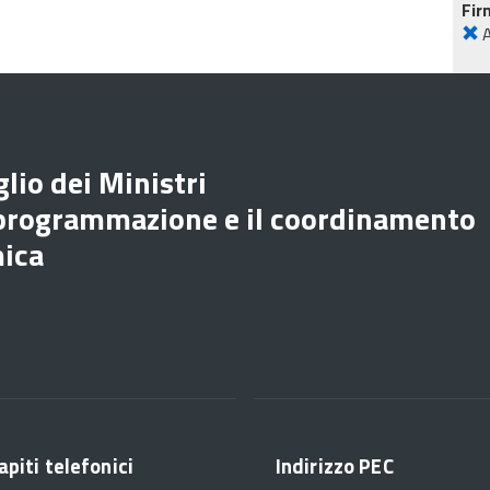
Fir
lio dei Ministri
 programmazione e il coordinamento
mica
apiti telefonici
Indirizzo PEC