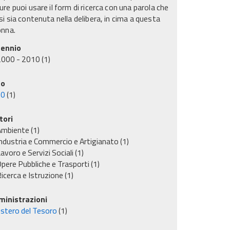
re puoi usare il form di ricerca con una parola che
i sia contenuta nella delibera, in cima a questa
onna.
ennio
2000 - 2010
(1)
no
00
(1)
tori
Ambiente
(1)
ndustria e Commercio e Artigianato
(1)
avoro e Servizi Sociali
(1)
pere Pubbliche e Trasporti
(1)
icerca e Istruzione
(1)
inistrazioni
istero del Tesoro
(1)