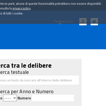
i terze parti, alcune di queste funzionalità potrebbero non essere disponibili.
onsulta la
privacy policy
.
di tutti i cookie.
Seguici su:
rca tra le delibere
cerca testuale
cerca per Anno e Numero
no
Numero