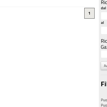
Ri
dal
1
al
Ri
Gaz
Av
Fi
Puoi
Puoi