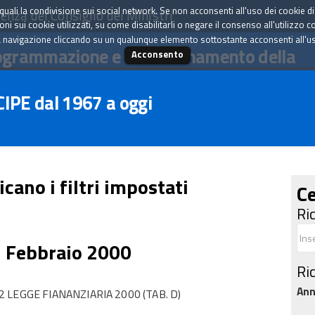
tà quali la condivisione sui social network. Se non acconsenti all'uso dei cookie d
enza del Consiglio dei Ministri
i sui cookie utilizzati, su come disabilitarli o negare il consenso all'utilizzo c
 navigazione cliccando su un qualunque elemento sottostante acconsenti all'uso 
ogrammazione e il coordinamento della
Acconsento
 CIPE dal 1967 a oggi
icano i filtri impostati
Ce
Ri
5 Febbraio 2000
Ri
An
LEGGE FIANANZIARIA 2000 (TAB. D)