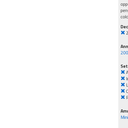
oppu
pens
col
Dec
An
20
Set
I
L
O
R
Amm
Min