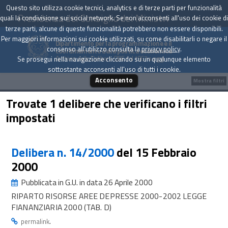
Questo sito utilizza cookie tecnici, analytics e di terze parti per funzionalità
Presidenza del Consiglio dei Ministri
quali la condivisione sui social network. Se non acconsenti all'uso dei cookie di
terze parti, alcune di queste funzionalità potrebbero non essere disponibili.
Per maggiori informazioni sui cookie utilizzati, su come disabilitarli o negare il
Dipartimento per la programmazione e il
consenso all'utilizzo consulta la
privacy policy
.
coordinamento della politica economica
Archivio delle Delibere CIPE dal 1967 a oggi
Se prosegui nella navigazione cliccando su un qualunque elemento
sottostante acconsenti all'uso di tutti i cookie.
Acconsento
Mostra filtri
Trovate 1 delibere che verificano i filtri
impostati
Delibera n. 14/2000
del 15 Febbraio
2000
Pubblicata in G.U. in data 26 Aprile 2000
RIPARTO RISORSE AREE DEPRESSE 2000-2002 LEGGE
FIANANZIARIA 2000 (TAB. D)
.
permalink