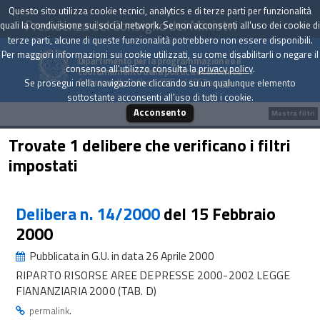
Questo sito utilizza cookie tecnici, analytics e di terze parti per funzionalità
Presidenza del Consiglio dei Ministri
quali la condivisione sui social network. Se non acconsenti all'uso dei cookie di
terze parti, alcune di queste funzionalità potrebbero non essere disponibili.
Per maggiori informazioni sui cookie utilizzati, su come disabilitarli o negare il
Dipartimento per la programmazione e il
consenso all'utilizzo consulta la
privacy policy
.
coordinamento della politica economica
Archivio delle Delibere CIPE dal 1967 a oggi
Se prosegui nella navigazione cliccando su un qualunque elemento
sottostante acconsenti all'uso di tutti i cookie.
Acconsento
Mostra filtri
Trovate 1 delibere che verificano i filtri
impostati
Delibera n. 14/2000
del 15 Febbraio
2000
Pubblicata in G.U. in data 26 Aprile 2000
RIPARTO RISORSE AREE DEPRESSE 2000-2002 LEGGE
FIANANZIARIA 2000 (TAB. D)
.
permalink