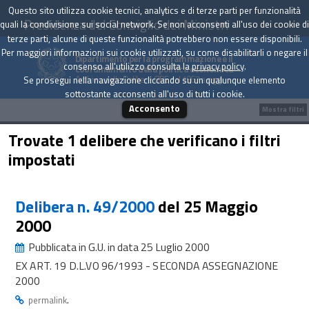
Questo sito utilizza cookie tecnici, analytics e di terze parti per funzionalità
Presidenza del Consiglio dei Ministri
quali la condivisione sui social network. Se non acconsenti all'uso dei cookie di
terze parti, alcune di queste funzionalità potrebbero non essere disponibili.
Per maggiori informazioni sui cookie utilizzati, su come disabilitarli o negare il
Dipartimento per la programmazione e il
consenso all'utilizzo consulta la
privacy policy
.
coordinamento della politica economica
Archivio delle Delibere CIPE dal 1967 a oggi
Se prosegui nella navigazione cliccando su un qualunque elemento
sottostante acconsenti all'uso di tutti i cookie.
Acconsento
Mostra filtri
Trovate 1 delibere che verificano i filtri
impostati
Delibera n. 49/2000
del 25 Maggio
2000
Pubblicata in G.U. in data 25 Luglio 2000
EX ART. 19 D.L.VO 96/1993 - SECONDA ASSEGNAZIONE
2000
.
permalink