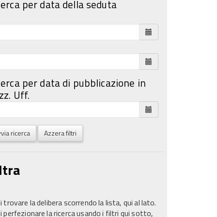
cerca per data della seduta
cerca per data di pubblicazione in
z. Uff.
via ricerca
Azzera filtri
ltra
 trovare la delibera scorrendo la lista, qui al lato.
 perfezionare la ricerca usando i filtri qui sotto,