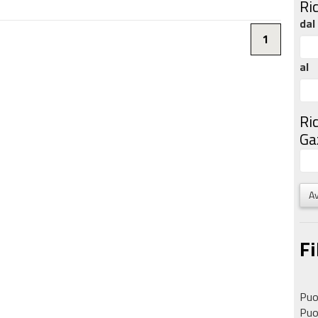
Ri
dal
1
al
Ri
Gaz
Av
Fi
Puoi
Puoi