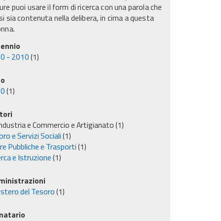
re puoi usare il form di ricerca con una parola che
i sia contenuta nella delibera, in cima a questa
onna.
ennio
0 - 2010
(1)
no
00
(1)
tori
ndustria e Commercio e Artigianato
(1)
ro e Servizi Sociali
(1)
re Pubbliche e Trasporti
(1)
rca e Istruzione
(1)
inistrazioni
istero del Tesoro
(1)
matario