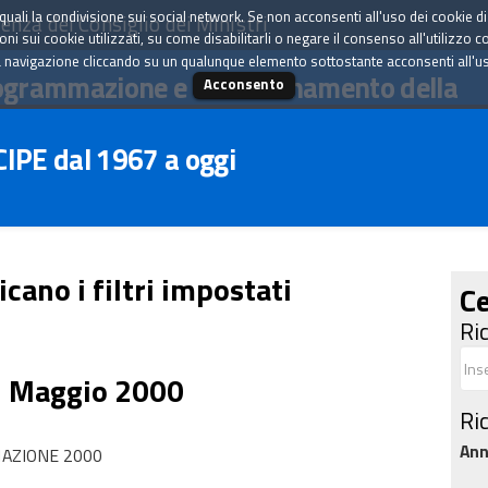
tà quali la condivisione sui social network. Se non acconsenti all'uso dei cookie d
enza del Consiglio dei Ministri
i sui cookie utilizzati, su come disabilitarli o negare il consenso all'utilizzo c
 navigazione cliccando su un qualunque elemento sottostante acconsenti all'uso 
ogrammazione e il coordinamento della
Acconsento
 CIPE dal 1967 a oggi
icano i filtri impostati
Ce
Ri
5 Maggio 2000
Ri
An
NAZIONE 2000