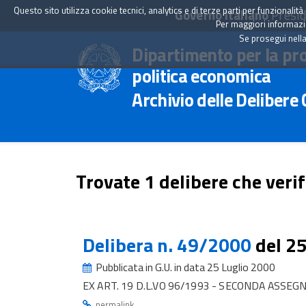
Questo sito utilizza cookie tecnici, analytics e di terze parti per funzionali
Governo Italiano
Presid
Per maggiori informazion
Se prosegui nella
Dipartimento per la pr
politica economica
Archivio delle Delibere
Trovate 1 delibere che verif
Delibera n. 49/2000
del 2
Pubblicata in G.U. in data 25 Luglio 2000
EX ART. 19 D.L.VO 96/1993 - SECONDA ASSEG
.
permalink