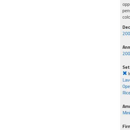
oppu
pens
col
Dec
200
An
20
Set
I
Lavo
Ope
Rice
Amm
Min
Fir