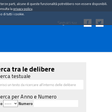
i terze parti, alcune di queste funzionalità potrebbero non essere disponibili.
onsulta la
privacy policy
.
di tutti i cookie.
Seguici su:
rca tra le delibere
cerca testuale
cerca per Anno e Numero
no
Numero