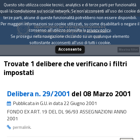
Questo sito utilizza cookie tecnici, analytics e di terze parti per funzionalità
Presidenza del Consiglio dei Ministri
quali la condivisione sui social network. Se non acconsenti all'uso dei cookie di
terze parti, alcune di queste funzionalità potrebbero non essere disponibili.
Per maggiori informazioni sui cookie utilizzati, su come disabilitarli o negare il
Dipartimento per la programmazione e il
consenso all'utilizzo consulta la
privacy policy
.
coordinamento della politica economica
Archivio delle Delibere CIPE dal 1967 a oggi
Se prosegui nella navigazione cliccando su un qualunque elemento
sottostante acconsenti all'uso di tutti i cookie.
Acconsento
Mostra filtri
Trovate 1 delibere che verificano i filtri
impostati
Delibera n. 29/2001
del 08 Marzo 2001
Pubblicata in G.U. in data 22 Giugno 2001
FONDO EX ART. 19 DEL DL 96/93 ASSEGNAZIONI ANNO
2001
.
permalink