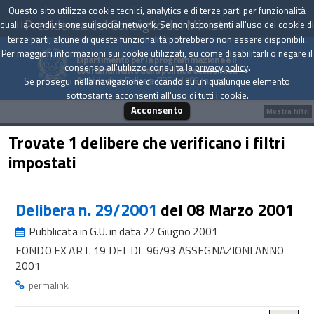
Questo sito utilizza cookie tecnici, analytics e di terze parti per funzionalità
Presidenza del Consiglio dei Ministri
quali la condivisione sui social network. Se non acconsenti all'uso dei cookie di
terze parti, alcune di queste funzionalità potrebbero non essere disponibili.
Per maggiori informazioni sui cookie utilizzati, su come disabilitarli o negare il
Dipartimento per la programmazione e il
consenso all'utilizzo consulta la
privacy policy
.
coordinamento della politica economica
Archivio delle Delibere CIPE dal 1967 a oggi
Se prosegui nella navigazione cliccando su un qualunque elemento
sottostante acconsenti all'uso di tutti i cookie.
Acconsento
Mostra filtri
Trovate 1 delibere che verificano i filtri
impostati
Delibera n. 29/2001
del 08 Marzo 2001
Pubblicata in G.U. in data 22 Giugno 2001
FONDO EX ART. 19 DEL DL 96/93 ASSEGNAZIONI ANNO
2001
.
permalink