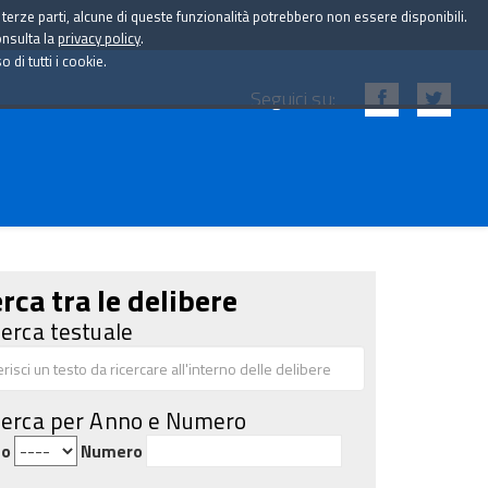
i terze parti, alcune di queste funzionalità potrebbero non essere disponibili.
onsulta la
privacy policy
.
di tutti i cookie.
Seguici su:
rca tra le delibere
cerca testuale
cerca per Anno e Numero
no
Numero