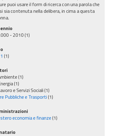
re puoi usare il form di ricerca con una parola che
i sia contenuta nella delibera, in cima a questa
onna.
ennio
2000 - 2010
(1)
no
01
(1)
tori
Ambiente
(1)
nergia
(1)
avoro e Servizi Sociali
(1)
re Pubbliche e Trasporti
(1)
inistrazioni
istero economia e finanze
(1)
matario