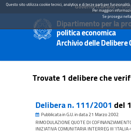
Questo sito utilizza cookie tecnici, analytics e di terze parti per funzionali
Governo Italiano
Presid
Per maggiori informazion
Se prosegui nella
Dipartimento per la pr
politica economica
Archivio delle Delibere
Trovate 1 delibere che verif
Delibera n. 111/2001
del 
Pubblicata in G.U. in data 21 Marzo 2002
RIMODULAZIONE QUOTE DI COFINANZIAMENTO
INIZIATIVA COMUNITARIA INTERREG III 'ITALIA