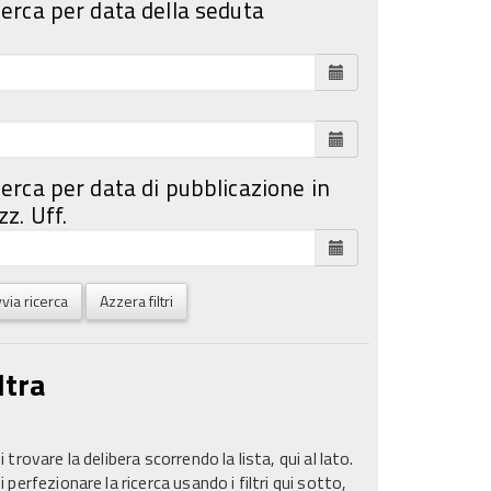
cerca per data della seduta
cerca per data di pubblicazione in
z. Uff.
via ricerca
Azzera filtri
ltra
 trovare la delibera scorrendo la lista, qui al lato.
 perfezionare la ricerca usando i filtri qui sotto,