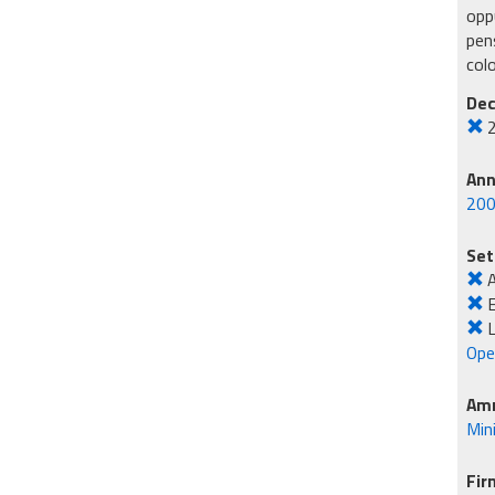
oppu
pens
col
Dec
An
20
Set
E
L
Ope
Amm
Min
Fir