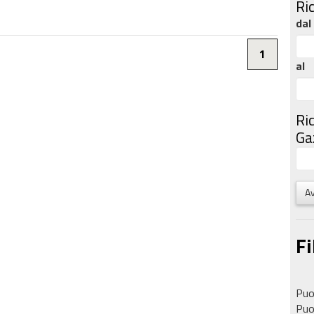
Ri
dal
1
al
Ri
Gaz
Av
Fi
Puoi
Puoi