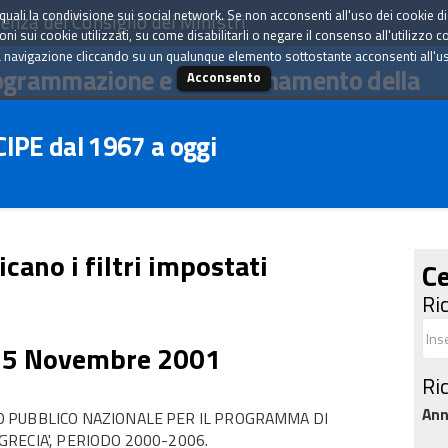
tà quali la condivisione sui social network. Se non acconsenti all'uso dei cookie d
enza del Consiglio dei Ministri
i sui cookie utilizzati, su come disabilitarli o negare il consenso all'utilizzo c
 navigazione cliccando su un qualunque elemento sottostante acconsenti all'uso 
ogrammazione e il coordinamento della
Acconsento
 CIPE dal 1967 a oggi
icano i filtri impostati
Ce
Ri
15 Novembre 2001
Ri
An
 PUBBLICO NAZIONALE PER IL PROGRAMMA DI
-GRECIA', PERIODO 2000-2006.