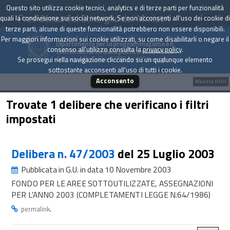
Questo sito utilizza cookie tecnici, analytics e di terze parti per funzionalità
Presidenza del Consiglio dei Ministri
quali la condivisione sui social network. Se non acconsenti all'uso dei cookie di
terze parti, alcune di queste funzionalità potrebbero non essere disponibili.
Per maggiori informazioni sui cookie utilizzati, su come disabilitarli o negare il
Dipartimento per la programmazione e il
consenso all'utilizzo consulta la
privacy policy
.
coordinamento della politica economica
Archivio delle Delibere CIPE dal 1967 a oggi
Se prosegui nella navigazione cliccando su un qualunque elemento
sottostante acconsenti all'uso di tutti i cookie.
Acconsento
Mostra filtri
Trovate 1 delibere che verificano i filtri
impostati
Delibera n. 47/2003
del 25 Luglio 2003
Pubblicata in G.U. in data 10 Novembre 2003
FONDO PER LE AREE SOTTOUTILIZZATE, ASSEGNAZIONI
PER L'ANNO 2003 (COMPLETAMENTI LEGGE N.64/1986)
.
permalink