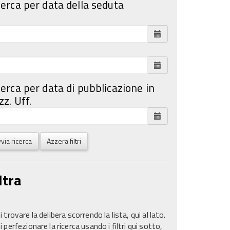
cerca per data della seduta
cerca per data di pubblicazione in
z. Uff.
via ricerca
Azzera filtri
ltra
 trovare la delibera scorrendo la lista, qui al lato.
 perfezionare la ricerca usando i filtri qui sotto,