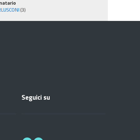
matario
RLUSCONI
(3)
Seguici su