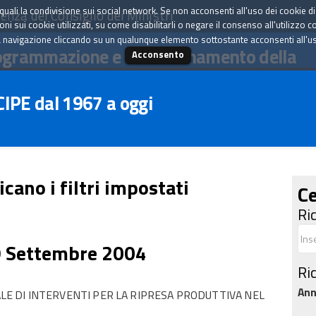
tà quali la condivisione sui social network. Se non acconsenti all'uso dei cookie d
enza del Consiglio dei Ministri
i sui cookie utilizzati, su come disabilitarli o negare il consenso all'utilizzo c
 navigazione cliccando su un qualunque elemento sottostante acconsenti all'uso 
ogrammazione e il coordinamento della
Acconsento
 CIPE dal 1967 a oggi
icano i filtri impostati
Ce
Ri
9 Settembre 2004
Ri
An
 DI INTERVENTI PER LA RIPRESA PRODUTTIVA NEL