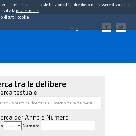
i terze parti, alcune di queste funzionalità potrebbero non essere disponibili.
onsulta la
privacy policy
.
di tutti i cookie.
Seguici su:
rca tra le delibere
cerca testuale
cerca per Anno e Numero
no
Numero