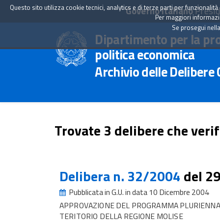
Questo sito utilizza cookie tecnici, analytics e di terze parti per funzionali
Governo Italiano
Presid
Per maggiori informazion
Se prosegui nella
Dipartimento per la pr
politica economica
Archivio delle Delibere
Trovate 3 delibere che verif
Delibera n. 32/2004
del 2
Pubblicata in G.U. in data 10 Dicembre 2004
APPROVAZIONE DEL PROGRAMMA PLURIENNALE
TERITORIO DELLA REGIONE MOLISE