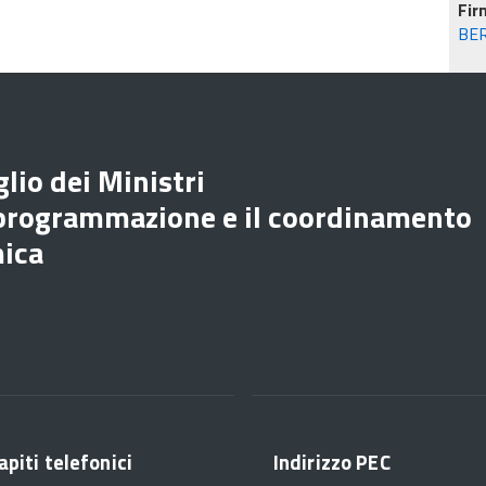
Fir
BE
lio dei Ministri
 programmazione e il coordinamento
mica
apiti telefonici
Indirizzo PEC