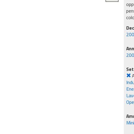
oppu
pens
col
Dec
200
An
20
Set
A
Ind
Ene
Lavo
Ope
Amm
Min