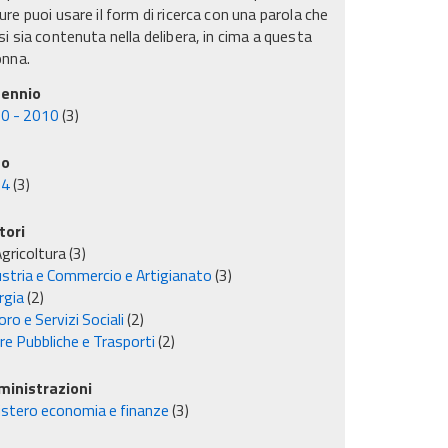
re puoi usare il form di ricerca con una parola che
i sia contenuta nella delibera, in cima a questa
onna.
ennio
0 - 2010
(3)
no
04
(3)
tori
gricoltura
(3)
ustria e Commercio e Artigianato
(3)
rgia
(2)
ro e Servizi Sociali
(2)
re Pubbliche e Trasporti
(2)
inistrazioni
istero economia e finanze
(3)