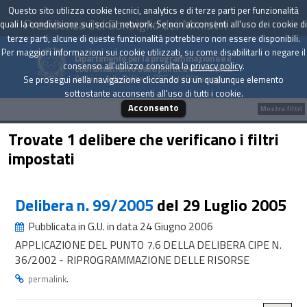
Questo sito utilizza cookie tecnici, analytics e di terze parti per funzionalità
Presidenza del Consiglio dei Ministri
quali la condivisione sui social network. Se non acconsenti all'uso dei cookie di
terze parti, alcune di queste funzionalità potrebbero non essere disponibili.
Per maggiori informazioni sui cookie utilizzati, su come disabilitarli o negare il
Dipartimento per la programmazione e il
consenso all'utilizzo consulta la
privacy policy
.
coordinamento della politica economica
Archivio delle Delibere CIPE dal 1967 a oggi
Se prosegui nella navigazione cliccando su un qualunque elemento
sottostante acconsenti all'uso di tutti i cookie.
Acconsento
Mostra filtri
Trovate 1 delibere che verificano i filtri
impostati
Delibera n. 99/2005
del 29 Luglio 2005
Pubblicata in G.U. in data 24 Giugno 2006
APPLICAZIONE DEL PUNTO 7.6 DELLA DELIBERA CIPE N.
36/2002 - RIPROGRAMMAZIONE DELLE RISORSE
.
permalink