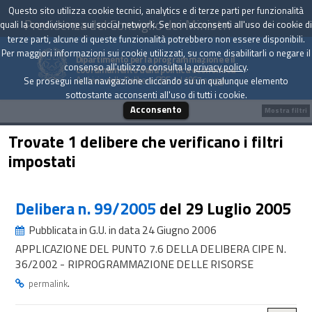
Questo sito utilizza cookie tecnici, analytics e di terze parti per funzionalità
Presidenza del Consiglio dei Ministri
quali la condivisione sui social network. Se non acconsenti all'uso dei cookie di
terze parti, alcune di queste funzionalità potrebbero non essere disponibili.
Per maggiori informazioni sui cookie utilizzati, su come disabilitarli o negare il
Dipartimento per la programmazione e il
consenso all'utilizzo consulta la
privacy policy
.
coordinamento della politica economica
Archivio delle Delibere CIPE dal 1967 a oggi
Se prosegui nella navigazione cliccando su un qualunque elemento
sottostante acconsenti all'uso di tutti i cookie.
Acconsento
Mostra filtri
Trovate 1 delibere che verificano i filtri
impostati
Delibera n. 99/2005
del 29 Luglio 2005
Pubblicata in G.U. in data 24 Giugno 2006
APPLICAZIONE DEL PUNTO 7.6 DELLA DELIBERA CIPE N.
36/2002 - RIPROGRAMMAZIONE DELLE RISORSE
.
permalink