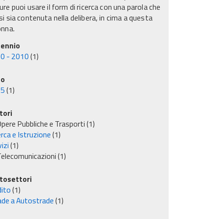
re puoi usare il form di ricerca con una parola che
i sia contenuta nella delibera, in cima a questa
onna.
ennio
0 - 2010
(1)
no
05
(1)
tori
pere Pubbliche e Trasporti
(1)
rca e Istruzione
(1)
izi
(1)
elecomunicazioni
(1)
tosettori
dito
(1)
ade a Autostrade
(1)