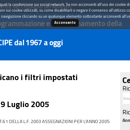
tà quali la condivisione sui social network. Se non acconsenti all'uso dei cookie d
enza del Consiglio dei Ministri
i sui cookie utilizzati, su come disabilitarli o negare il consenso all'utilizzo c
 navigazione cliccando su un qualunque elemento sottostante acconsenti all'uso 
ogrammazione e il coordinamento della
Acconsento
 CIPE dal 1967 a oggi
icano i filtri impostati
Ce
Ri
29 Luglio 2005
Ri
An
.61 DELLA L.F. 2003 ASSEGNAZIONI PER L'ANNO 2005