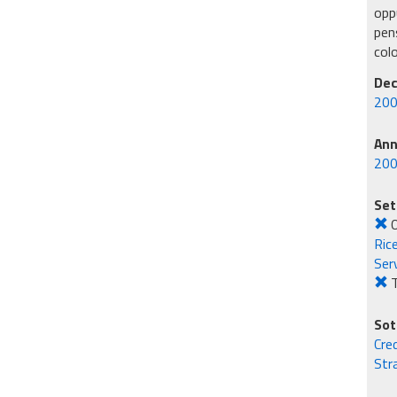
oppu
pens
col
Dec
200
An
20
Set
O
Rice
Serv
T
Sot
Cre
Str