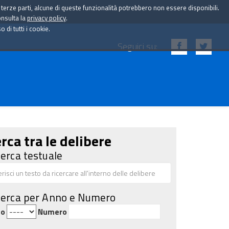
i terze parti, alcune di queste funzionalità potrebbero non essere disponibili.
onsulta la
privacy policy
.
di tutti i cookie.
Seguici su:
rca tra le delibere
cerca testuale
cerca per Anno e Numero
no
Numero