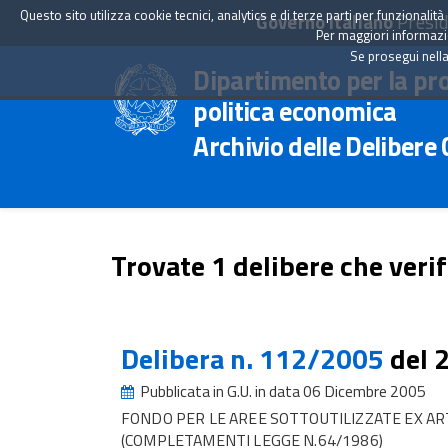
Questo sito utilizza cookie tecnici, analytics e di terze parti per funzionali
Governo Italiano
Presid
Per maggiori informazion
Se prosegui nella
Dipartimento per la pr
politica economica
Archivio delle Delibere
Trovate 1 delibere che verif
Delibera n. 112/2005
del 
Pubblicata in G.U. in data 06 Dicembre 2005
FONDO PER LE AREE SOTTOUTILIZZATE EX ART
(COMPLETAMENTI LEGGE N.64/1986)