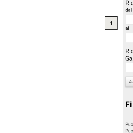
Ri
dal
1
al
Ri
Gaz
Av
Fi
Puoi
Puoi