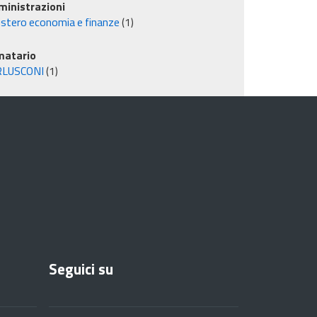
inistrazioni
istero economia e finanze
(1)
matario
RLUSCONI
(1)
Seguici su