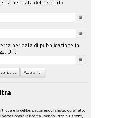
cerca per data della seduta
cerca per data di pubblicazione in
z. Uff.
via ricerca
Azzera filtri
ltra
 trovare la delibera scorrendo la lista, qui al lato.
 perfezionare la ricerca usando i filtri qui sotto,