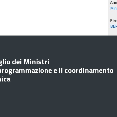
Amm
Min
Fir
BE
lio dei Ministri
 programmazione e il coordinamento
mica