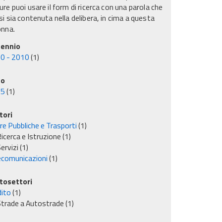
re puoi usare il form di ricerca con una parola che
i sia contenuta nella delibera, in cima a questa
onna.
ennio
0 - 2010
(1)
no
05
(1)
tori
re Pubbliche e Trasporti
(1)
icerca e Istruzione
(1)
ervizi
(1)
ecomunicazioni
(1)
tosettori
dito
(1)
trade a Autostrade
(1)