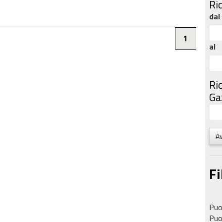
Ri
dal
1
al
Ri
Gaz
Av
Fi
Puoi
Puoi