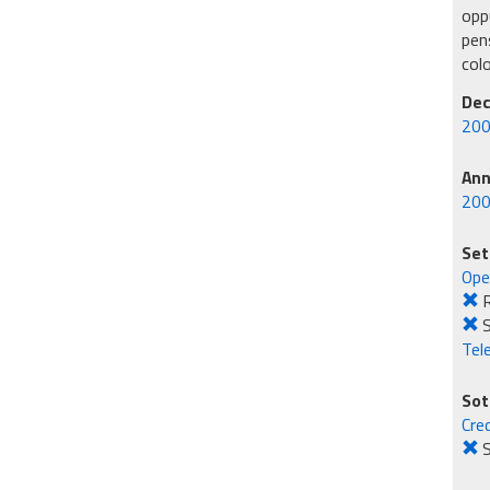
oppu
pens
col
Dec
200
An
20
Set
Ope
R
S
Tel
Sot
Cre
S