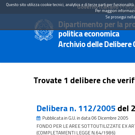
Questo sito utilizza cookie tecnici, analytics e di terze parti per funzionali
Governo Italiano
Presid
Per maggiori informazion
Se prosegui nella
Dipartimento per la pr
politica economica
Archivio delle Delibere
Trovate 1 delibere che verif
Delibera n. 112/2005
del 
Pubblicata in G.U. in data 06 Dicembre 2005
FONDO PER LE AREE SOTTOUTILIZZATE EX ART
(COMPLETAMENTI LEGGE N.64/1986)