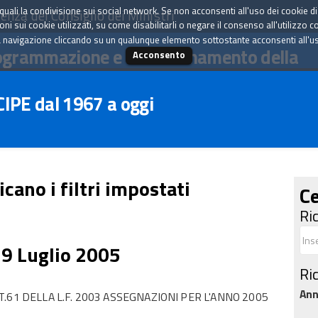
tà quali la condivisione sui social network. Se non acconsenti all'uso dei cookie d
enza del Consiglio dei Ministri
i sui cookie utilizzati, su come disabilitarli o negare il consenso all'utilizzo c
 navigazione cliccando su un qualunque elemento sottostante acconsenti all'uso 
ogrammazione e il coordinamento della
Acconsento
 CIPE dal 1967 a oggi
icano i filtri impostati
Ce
Ri
29 Luglio 2005
Ri
An
.61 DELLA L.F. 2003 ASSEGNAZIONI PER L'ANNO 2005