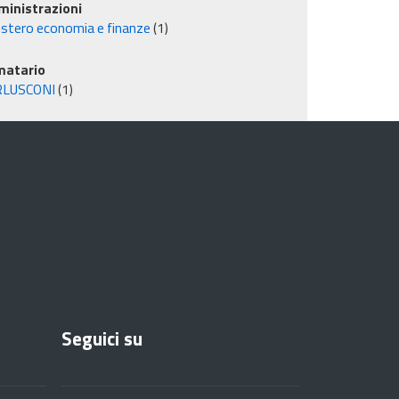
inistrazioni
istero economia e finanze
(1)
matario
RLUSCONI
(1)
Seguici su