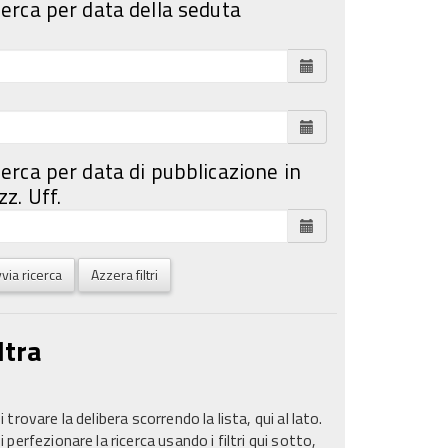
cerca per data della seduta
cerca per data di pubblicazione in
z. Uff.
via ricerca
Azzera filtri
ltra
 trovare la delibera scorrendo la lista, qui al lato.
 perfezionare la ricerca usando i filtri qui sotto,