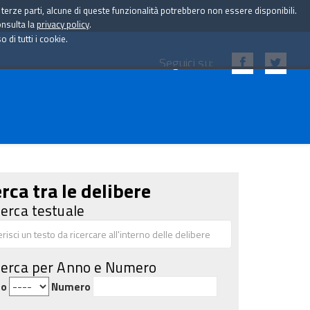
i terze parti, alcune di queste funzionalità potrebbero non essere disponibili.
onsulta la
privacy policy
.
di tutti i cookie.
Seguici su:
rca tra le delibere
cerca testuale
cerca per Anno e Numero
no
Numero