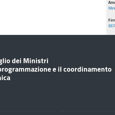
Amm
Min
Fir
BE
lio dei Ministri
 programmazione e il coordinamento
mica