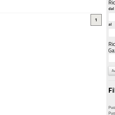
Ri
dal
1
al
Ri
Gaz
Av
Fi
Puoi
Puoi