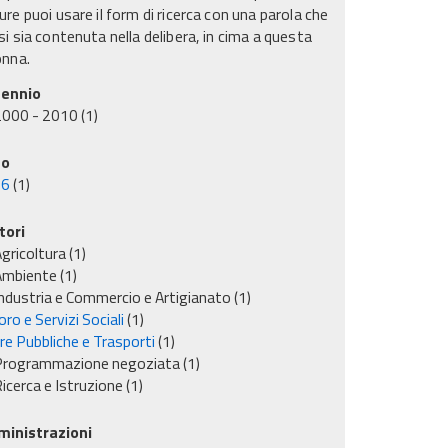
re puoi usare il form di ricerca con una parola che
i sia contenuta nella delibera, in cima a questa
onna.
ennio
2000 - 2010
(1)
no
06
(1)
tori
gricoltura
(1)
Ambiente
(1)
ndustria e Commercio e Artigianato
(1)
ro e Servizi Sociali
(1)
re Pubbliche e Trasporti
(1)
Programmazione negoziata
(1)
icerca e Istruzione
(1)
inistrazioni