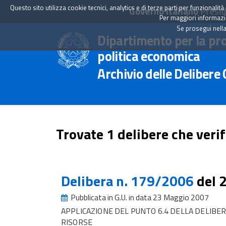
Questo sito utilizza cookie tecnici, analytics e di terze parti per funzionali
Governo Italiano
Presid
Per maggiori informazion
Se prosegui nella
Dipartimento per la pr
politica economica
Archivio delle Delibere
Trovate 1 delibere che verif
Delibera n. 179/2006
del 
Pubblicata in G.U. in data 23 Maggio 2007
APPLICAZIONE DEL PUNTO 6.4 DELLA DELIBE
RISORSE