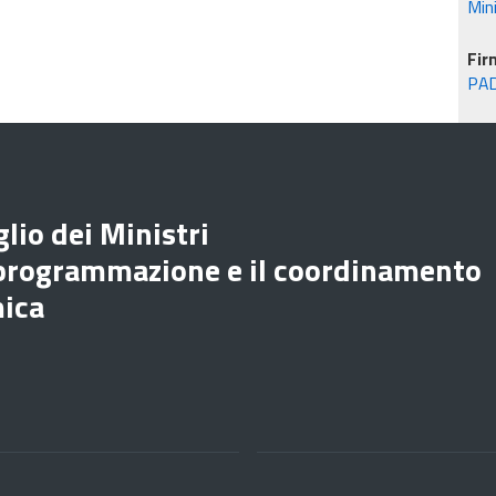
Min
Fir
PA
lio dei Ministri
 programmazione e il coordinamento
mica