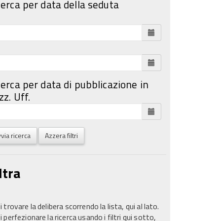
cerca per data della seduta
cerca per data di pubblicazione in
z. Uff.
via ricerca
Azzera filtri
ltra
 trovare la delibera scorrendo la lista, qui al lato.
 perfezionare la ricerca usando i filtri qui sotto,