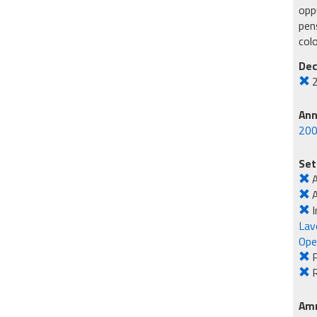
oppu
pens
col
Dec
An
20
Set
A
I
Lavo
Ope
R
Amm