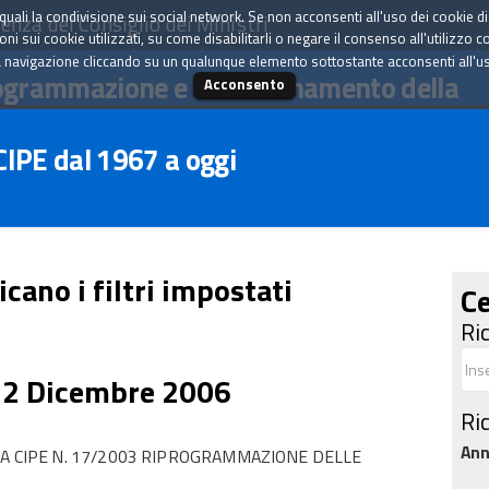
tà quali la condivisione sui social network. Se non acconsenti all'uso dei cookie d
enza del Consiglio dei Ministri
i sui cookie utilizzati, su come disabilitarli o negare il consenso all'utilizzo c
 navigazione cliccando su un qualunque elemento sottostante acconsenti all'uso 
ogrammazione e il coordinamento della
Acconsento
 CIPE dal 1967 a oggi
icano i filtri impostati
Ce
Ri
22 Dicembre 2006
Ri
An
RA CIPE N. 17/2003 RIPROGRAMMAZIONE DELLE