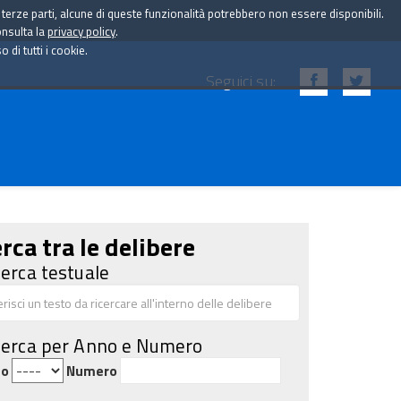
i terze parti, alcune di queste funzionalità potrebbero non essere disponibili.
onsulta la
privacy policy
.
di tutti i cookie.
Seguici su:
rca tra le delibere
cerca testuale
cerca per Anno e Numero
no
Numero