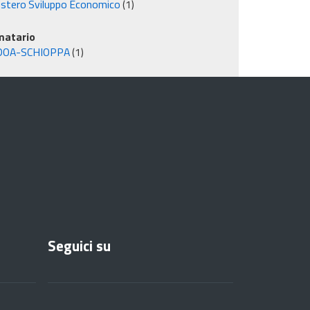
istero Sviluppo Economico
(1)
matario
DOA-SCHIOPPA
(1)
Seguici su