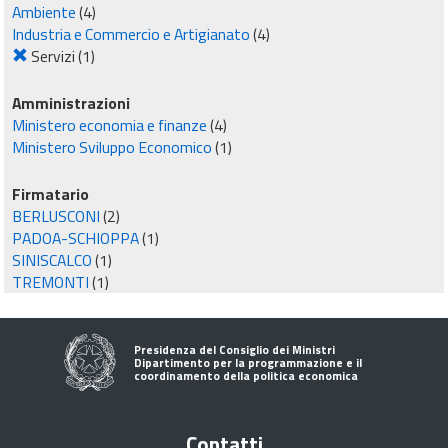
Ambiente
(4)
Industria e Commercio e Artigianato
(4)
Servizi
(1)
Amministrazioni
Ministero economia e finanze
(4)
Ministero Sviluppo Economico
(1)
Firmatario
BERLUSCONI
(2)
PADOA-SCHIOPPA
(1)
SINISCALCO
(1)
TREMONTI
(1)
Presidenza del Consiglio dei Ministri
Dipartimento per la programmazione e il
coordinamento della politica economica
Contatti