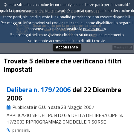
Questo sito utilizza cookie tecnici, analytics e di terze parti per funzionalità
Presidenza del Consiglio dei Ministri
quali la condivisione sui social network. Se non acconsenti all'uso dei cookie di
terze parti, alcune di queste funzionalità potrebbero non essere disponibili.
Per maggiori informazioni sui cookie utilizzati, su come disabilitarli o negare il
Dipartimento per la programmazione e il
consenso all'utilizzo consulta la
privacy policy
.
coordinamento della politica economica
Archivio delle Delibere CIPE dal 1967 a oggi
Se prosegui nella navigazione cliccando su un qualunque elemento
sottostante acconsenti all'uso di tutti i cookie.
Acconsento
Mostra filtri
Trovate 5 delibere che verificano i filtri
impostati
Delibera n. 179/2006
del 22 Dicembre
2006
Pubblicata in G.U. in data 23 Maggio 2007
APPLICAZIONE DEL PUNTO 6.4 DELLA DELIBERA CIPE N.
17/2003 RIPROGRAMMAZIONE DELLE RISORSE
.
permalink