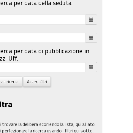
cerca per data della seduta
cerca per data di pubblicazione in
z. Uff.
via ricerca
Azzera filtri
ltra
 trovare la delibera scorrendo la lista, qui al lato.
 perfezionare la ricerca usando i filtri qui sotto,