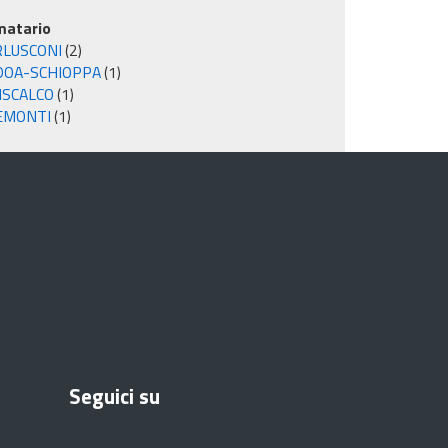
matario
RLUSCONI
(2)
DOA-SCHIOPPA
(1)
ISCALCO
(1)
EMONTI
(1)
Seguici su