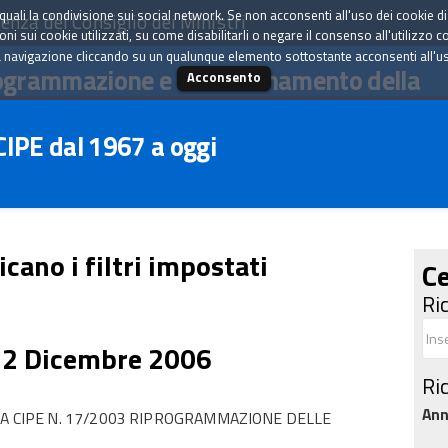
tà quali la condivisione sui social network. Se non acconsenti all'uso dei cookie d
enza del Consiglio dei Ministri
i sui cookie utilizzati, su come disabilitarli o negare il consenso all'utilizzo c
 navigazione cliccando su un qualunque elemento sottostante acconsenti all'uso 
ogrammazione e il coordinamento della
Acconsento
 CIPE dal 1967 a oggi
icano i filtri impostati
Ce
Ri
22 Dicembre 2006
Ri
An
RA CIPE N. 17/2003 RIPROGRAMMAZIONE DELLE