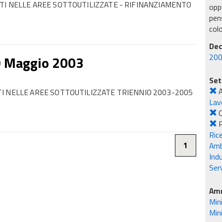
TI NELLE AREE SOTTOUTILIZZATE - RIFINANZIAMENTO
oppu
pens
col
Dec
200
9 Maggio 2003
Set
A
I NELLE AREE SOTTOUTILIZZATE TRIENNIO 2003-2005
Lavo
O
Rice
Amb
1
Ind
Serv
Amm
Min
Min