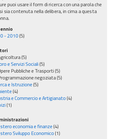
re puoi usare il form di ricerca con una parola che
i sia contenuta nella delibera, in cima a questa
onna.
ennio
0 - 2010
(5)
tori
gricoltura
(5)
ro e Servizi Sociali
(5)
pere Pubbliche e Trasporti
(5)
Programmazione negoziata
(5)
rca e Istruzione
(5)
iente
(4)
ustria e Commercio e Artigianato
(4)
izi
(1)
inistrazioni
istero economia e finanze
(4)
istero Sviluppo Economico
(1)