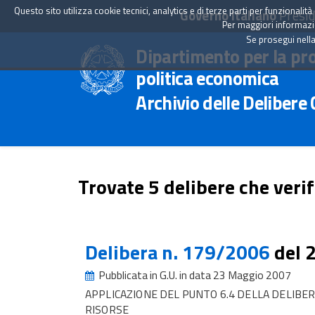
Questo sito utilizza cookie tecnici, analytics e di terze parti per funzionali
Governo Italiano
Presid
Per maggiori informazion
Se prosegui nella
Dipartimento per la pr
politica economica
Archivio delle Delibere
Trovate 5 delibere che verif
Delibera n. 179/2006
del 
Pubblicata in G.U. in data 23 Maggio 2007
APPLICAZIONE DEL PUNTO 6.4 DELLA DELIBE
RISORSE