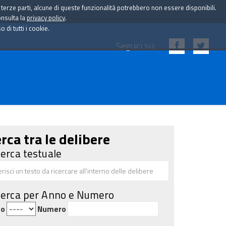
i terze parti, alcune di queste funzionalità potrebbero non essere disponibili.
onsulta la
privacy policy
.
di tutti i cookie.
Seguici su:
rca tra le delibere
cerca testuale
cerca per Anno e Numero
no
Numero