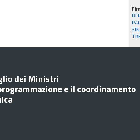
Fir
BE
PA
SIN
TR
lio dei Ministri
 programmazione e il coordinamento
mica