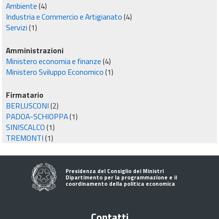
Ambiente
(4)
Industria e Commercio e Artigianato
(4)
Servizi
(1)
Amministrazioni
Ministero economia e finanze
(4)
Ministero Sviluppo Economico
(1)
Firmatario
BERLUSCONI
(2)
PADOA-SCHIOPPA
(1)
SINISCALCO
(1)
TREMONTI
(1)
Presidenza del Consiglio dei Ministri
Dipartimento per la programmazione e il
coordinamento della politica economica
Contatti