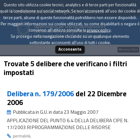
Questo sito utilizza cookie tecnici, analytics e di terze parti per funzionalità
Presidenza del Consiglio dei Ministri
quali la condivisione sui social network. Se non acconsenti all'uso dei cookie di
terze parti, alcune di queste funzionalità potrebbero non essere disponibili.
Per maggiori informazioni sui cookie utilizzati, su come disabilitarli o negare il
Dipartimento per la programmazione e il
consenso all'utilizzo consulta la
privacy policy
.
coordinamento della politica economica
Archivio delle Delibere CIPE dal 1967 a oggi
Se prosegui nella navigazione cliccando su un qualunque elemento
sottostante acconsenti all'uso di tutti i cookie.
Acconsento
Mostra filtri
Trovate 5 delibere che verificano i filtri
impostati
Delibera n. 179/2006
del 22 Dicembre
2006
Pubblicata in G.U. in data 23 Maggio 2007
APPLICAZIONE DEL PUNTO 6.4 DELLA DELIBERA CIPE N.
17/2003 RIPROGRAMMAZIONE DELLE RISORSE
.
permalink