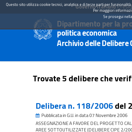
Questo sito utilizza cookie tecnici, analytics e di terze parti per funzionali
Governo Italiano
Presid
Per maggiori informazion
Se prosegui nella
Dipartimento per la pr
politica economica
Archivio delle Delibere
Trovate 5 delibere che verif
Delibera n. 118/2006
del 
Pubblicata in G.U. in data 07 Novembre 2006
ASSEGNAZIONE A FAVORE DEL PROGETTO CA
AREE SOTTOUTILIZZATE (DELIBERE CIPE 2/200