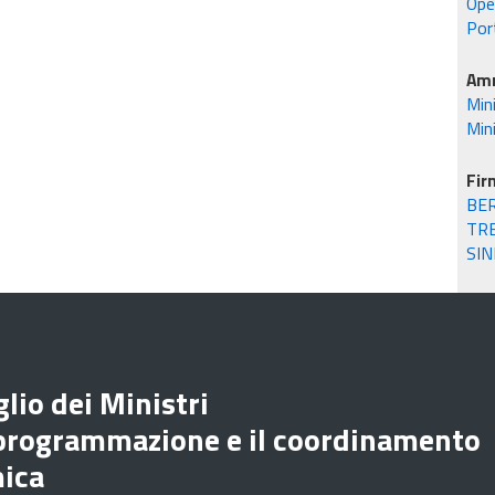
Oper
Por
Amm
Min
Mini
Fir
BE
TR
SIN
lio dei Ministri
 programmazione e il coordinamento
mica