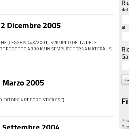
Ri
dal
02 Dicembre 2005
al
E (LEGGE N.443/2001): SVILUPPO DELLA RETE
Ri
TTRODOTTO A 380 KV IN SEMPLICE TERNA MATERA - S.
Gaz
Av
8 Marzo 2005
Fi
DICATORE 4 REPORTISTICA FSE)
Puoi
9 Settembre 2004
Puoi