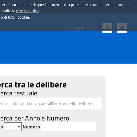
i terze parti, alcune di queste funzionalità potrebbero non essere disponibili.
onsulta la
privacy policy
.
di tutti i cookie.
Seguici su:
rca tra le delibere
cerca testuale
cerca per Anno e Numero
no
Numero