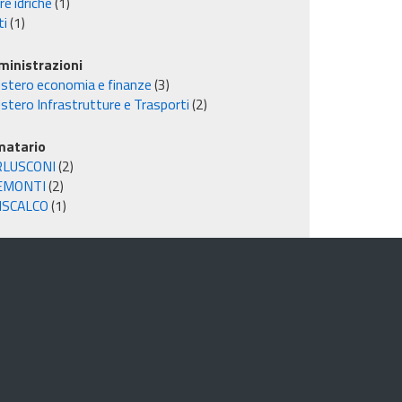
e idriche
(1)
ti
(1)
inistrazioni
istero economia e finanze
(3)
stero Infrastrutture e Trasporti
(2)
matario
RLUSCONI
(2)
EMONTI
(2)
ISCALCO
(1)