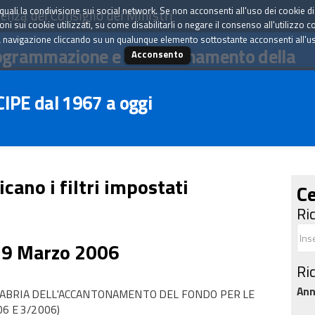
tà quali la condivisione sui social network. Se non acconsenti all'uso dei cookie d
enza del Consiglio dei Ministri
i sui cookie utilizzati, su come disabilitarli o negare il consenso all'utilizzo c
 navigazione cliccando su un qualunque elemento sottostante acconsenti all'uso 
ogrammazione e il coordinamento della
Acconsento
 CIPE dal 1967 a oggi
icano i filtri impostati
Ce
Ri
29 Marzo 2006
Ri
An
LABRIA DELL'ACCANTONAMENTO DEL FONDO PER LE
6 E 3/2006)