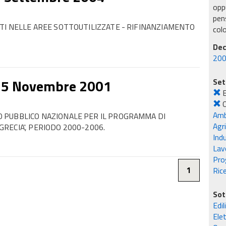
oppu
pens
TI NELLE AREE SOTTOUTILIZZATE - RIFINANZIAMENTO
col
Dec
200
15 Novembre 2001
Set
E
O
Amb
 PUBBLICO NAZIONALE PER IL PROGRAMMA DI
Agr
-GRECIA', PERIODO 2000-2006.
Ind
Lavo
Pro
Rice
1
Sot
Edil
Elet