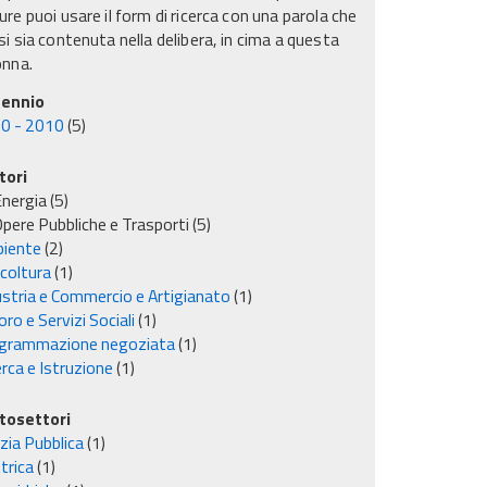
re puoi usare il form di ricerca con una parola che
i sia contenuta nella delibera, in cima a questa
onna.
ennio
0 - 2010
(5)
tori
nergia
(5)
pere Pubbliche e Trasporti
(5)
iente
(2)
icoltura
(1)
ustria e Commercio e Artigianato
(1)
ro e Servizi Sociali
(1)
grammazione negoziata
(1)
rca e Istruzione
(1)
tosettori
izia Pubblica
(1)
trica
(1)