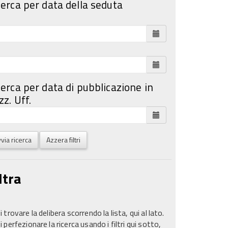
cerca per data della seduta
cerca per data di pubblicazione in
z. Uff.
via ricerca
Azzera filtri
ltra
 trovare la delibera scorrendo la lista, qui al lato.
 perfezionare la ricerca usando i filtri qui sotto,