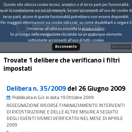
Questo sito utilizza cookie tecnici, analytics e di terze parti per funzionalità
Presidenza del Consiglio dei Ministri
quali la condivisione sui social network. Se non acconsenti all'uso dei cookie di
terze parti, alcune di queste funzionalità potrebbero non essere disponibili.
Per maggiori informazioni sui cookie utilizzati, su come disabilitarli o negare il
Dipartimento per la programmazione e il
consenso all'utilizzo consulta la
privacy policy
.
coordinamento della politica economica
Archivio delle Delibere CIPE dal 1967 a oggi
Se prosegui nella navigazione cliccando su un qualunque elemento
sottostante acconsenti all'uso di tutti i cookie.
Acconsento
Mostra filtri
Trovate 1 delibere che verificano i filtri
impostati
Delibera n. 35/2009
del 26 Giugno 2009
Pubblicata in G.U. in data 19 Ottobre 2009
ASSEGNAZIONE RISORSE FINANAZIAMENTO INTERVENTI
DI RICOSTRUZIONE E DELLE ALTRE MISURE A SEGUITO
DEGLI EVENTI SISMICI VERIFICATISI NEL MESE DI APRILE
2009