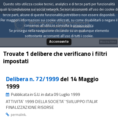
Questo sito utilizza cookie tecnici, analytics e di terze parti per funzionalità
Presidenza del Consiglio dei Ministri
quali la condivisione sui social network. Se non acconsenti all'uso dei cookie di
terze parti, alcune di queste funzionalità potrebbero non essere disponibili.
Per maggiori informazioni sui cookie utilizzati, su come disabilitarli o negare il
Dipartimento per la programmazione e il
consenso all'utilizzo consulta la
privacy policy
.
coordinamento della politica economica
Archivio delle Delibere CIPE dal 1967 a oggi
Se prosegui nella navigazione cliccando su un qualunque elemento
sottostante acconsenti all'uso di tutti i cookie.
Acconsento
Mostra filtri
Trovate 1 delibere che verificano i filtri
impostati
Delibera n. 72/1999
del 14 Maggio
1999
Pubblicata in G.U. in data 09 Luglio 1999
ATTIVITA` 1999 DELLA SOCIETA` 'SVILUPPO ITALIA'
FINALIZZAZIONE RISORSE
.
permalink