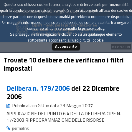
Questo sito utilizza cookie tecnici, analytics e di terze parti per funzionalità
Presidenza del Consiglio dei Ministri
quali la condivisione sui social network. Se non acconsenti all'uso dei cookie di
terze parti, alcune di queste funzionalità potrebbero non essere disponibili.
Per maggiori informazioni sui cookie utilizzati, su come disabilitarli o negare il
Dipartimento per la programmazione e il
consenso all'utilizzo consulta la
privacy policy
.
coordinamento della politica economica
Archivio delle Delibere CIPE dal 1967 a oggi
Se prosegui nella navigazione cliccando su un qualunque elemento
sottostante acconsenti all'uso di tutti i cookie.
Acconsento
Mostra filtri
Trovate 10 delibere che verificano i filtri
impostati
Delibera n. 179/2006
del 22 Dicembre
2006
Pubblicata in G.U. in data 23 Maggio 2007
APPLICAZIONE DEL PUNTO 6.4 DELLA DELIBERA CIPE N.
17/2003 RIPROGRAMMAZIONE DELLE RISORSE
.
permalink