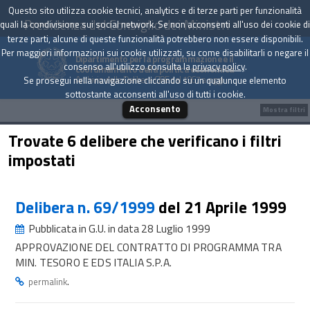
Questo sito utilizza cookie tecnici, analytics e di terze parti per funzionalità
Presidenza del Consiglio dei Ministri
quali la condivisione sui social network. Se non acconsenti all'uso dei cookie di
terze parti, alcune di queste funzionalità potrebbero non essere disponibili.
Per maggiori informazioni sui cookie utilizzati, su come disabilitarli o negare il
Dipartimento per la programmazione e il
consenso all'utilizzo consulta la
privacy policy
.
coordinamento della politica economica
Archivio delle Delibere CIPE dal 1967 a oggi
Se prosegui nella navigazione cliccando su un qualunque elemento
sottostante acconsenti all'uso di tutti i cookie.
Acconsento
Mostra filtri
Trovate 6 delibere che verificano i filtri
impostati
Delibera n. 69/1999
del 21 Aprile 1999
Pubblicata in G.U. in data 28 Luglio 1999
APPROVAZIONE DEL CONTRATTO DI PROGRAMMA TRA
MIN. TESORO E EDS ITALIA S.P.A.
.
permalink